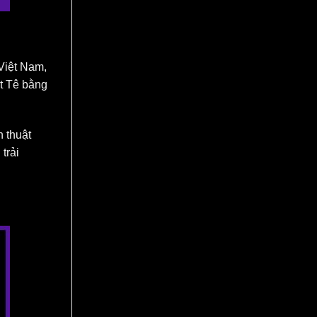
Online
Làm
Trên
Chủ
Rik88
Ván
Với
Cược
Chiến
Việt Nam,
Thuật
Đỉnh
át Tê bằng
Cao
 thuật
trải