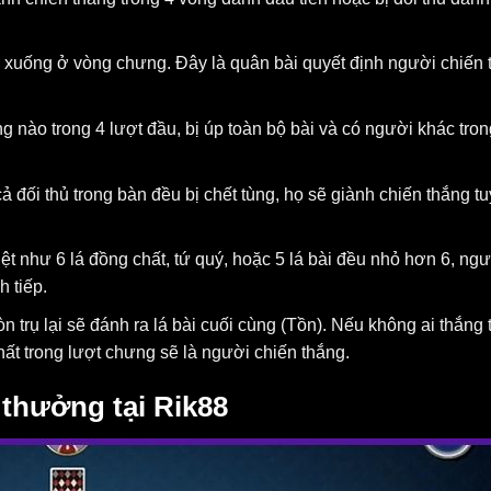
nh xuống ở vòng chưng. Đây là quân bài quyết định người chiến
 nào trong 4 lượt đầu, bị úp toàn bộ bài và có người khác tro
 đối thủ trong bàn đều bị chết tùng, họ sẽ giành chiến thắng tu
ệt như 6 lá đồng chất, tứ quý, hoặc 5 lá bài đều nhỏ hơn 6, ng
 tiếp.
 trụ lại sẽ đánh ra lá bài cuối cùng (Tồn). Nếu không ai thắng 
ất trong lượt chưng sẽ là người chiến thắng.
i thưởng tại Rik88