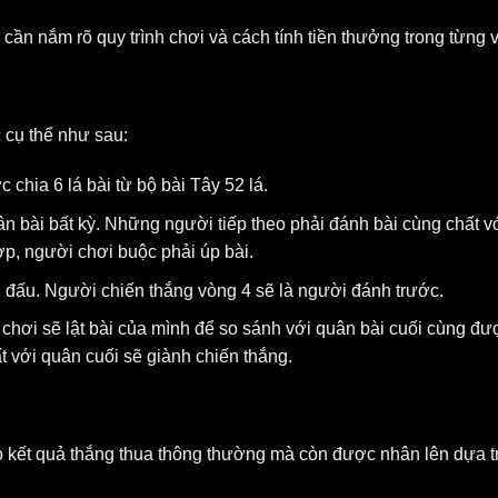
 cần nắm rõ quy trình chơi và cách tính tiền thưởng trong từng
 cụ thể như sau:
 chia 6 lá bài từ bộ bài Tây 52 lá.
ân bài bất kỳ. Những người tiếp theo phải đánh bài cùng chất v
ợp, người chơi buộc phải úp bài.
i đấu. Người chiến thắng vòng 4 sẽ là người đánh trước.
i chơi sẽ lật bài của mình để so sánh với quân bài cuối cùng đ
t với quân cuối sẽ giành chiến thắng.
o kết quả thắng thua thông thường mà còn được nhân lên dựa t