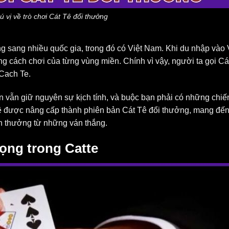
ú vị về trò chơi Cát Tê đổi thưởng
g sang nhiều quốc gia, trong đó có Việt Nam. Khi du nhập vào 
ng cách chơi của từng vùng miền. Chính vì vậy, người ta gọi C
 Cach Te.
n vẫn giữ nguyên sự kịch tính, và buộc bạn phải có những chiến
Tê được nâng cấp thành phiên bản Cát Tê đổi thưởng, mang đến 
ần thưởng từ những ván thắng.
ọng trong Catte