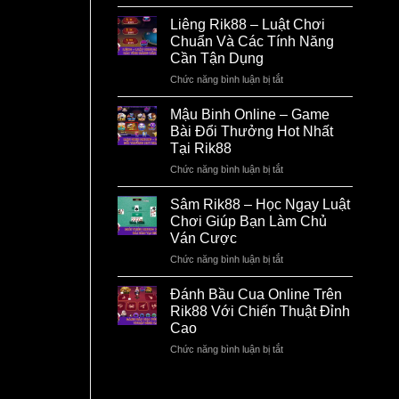
Nổ
Nhận
Hũ
Thưởng
Liêng Rik88 – Luật Chơi
Tam
Khủng
Chuẩn Và Các Tính Năng
Quốc
Cùng
Cần Tận Dụng
Rik88
Rik88
Chức năng bình luận bị tắt
ở
–
Liêng
Game
Rik88
Săn
Mậu Binh Online – Game
–
Tiền
Bài Đổi Thưởng Hot Nhất
Luật
Thưởng
Tại Rik88
Chơi
Jackpot
Chức năng bình luận bị tắt
ở
Chuẩn
Khủng
Mậu
Và
Binh
Các
Sâm Rik88 – Học Ngay Luật
Online
Tính
Chơi Giúp Bạn Làm Chủ
–
Năng
Ván Cược
Game
Cần
Chức năng bình luận bị tắt
ở
Bài
Tận
Sâm
Đổi
Dụng
Rik88
Thưởng
Đánh Bầu Cua Online Trên
–
Hot
Rik88 Với Chiến Thuật Đỉnh
Học
Nhất
Cao
Ngay
Tại
Chức năng bình luận bị tắt
ở
Luật
Rik88
Đánh
Chơi
Bầu
Giúp
Cua
Bạn