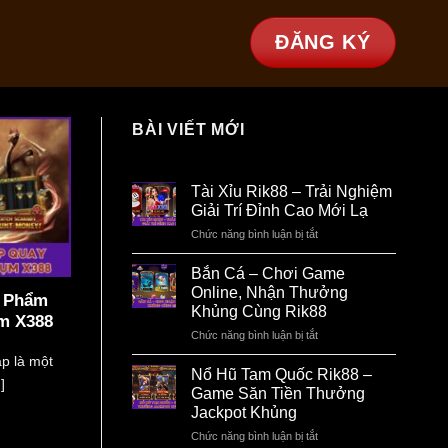
ĐĂNG KÝ
BÀI VIẾT MỚI
Tài Xỉu Rik88 – Trải Nghiệm
Giải Trí Đỉnh Cao Mới Lạ
Chức năng bình luận bị tắt
ở
Tài
Xỉu
Bắn Cá – Chơi Game
Rik88
Online, Nhận Thưởng
c Phẩm
–
Khủng Cùng Rik88
m X388
Trải
Chức năng bình luận bị tắt
ở
Nghiệm
Bắn
Giải
p là một
Cá
Trí
Nổ Hũ Tam Quốc Rik88 –
]
–
Đỉnh
Game Săn Tiền Thưởng
Chơi
Cao
Jackpot Khủng
Game
Mới
Chức năng bình luận bị tắt
ở
Online,
Lạ