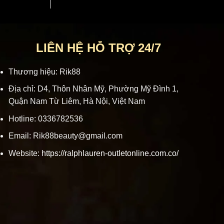
Online
Làm
Trên
Chủ
Rik88
Ván
Với
Cược
Chiến
LIÊN HỆ HỖ TRỢ 24/7
Thuật
Đỉnh
Cao
Thương hiệu: Rik88
Địa chỉ: D4, Thôn Nhân Mỹ, Phường Mỹ Đình 1,
Quận Nam Từ Liêm, Hà Nội, Việt Nam
Hotline:
0336782536
Email:
Rik88beauty@gmail.com
Website:
https://ralphlauren-outletonline.com.co/