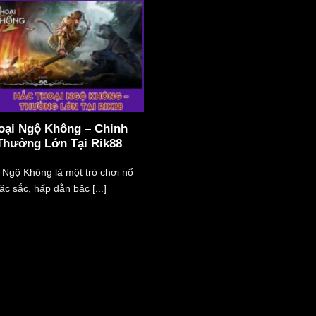
oại Ngộ Không – Chinh
Thưởng Lớn Tại Rik88
 Ngộ Không là một trò chơi nổ
ặc sắc, hấp dẫn bậc [...]