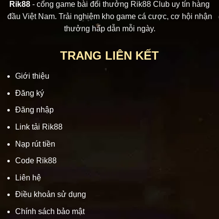
Rik88
- cổng game bài đổi thưởng Rik88 Club uy tín hàng
đầu Việt Nam. Trải nghiệm kho game cá cược, cơ hội nhận
thưởng hấp dẫn mỗi ngày.
TRANG LIÊN KẾT
Giới thiệu
Đăng ký
Đăng nhập
Link tải Rik88
Nạp rút tiền
Code Rik88
Liên hệ
Điều khoản sử dụng
Chính sách bảo mật