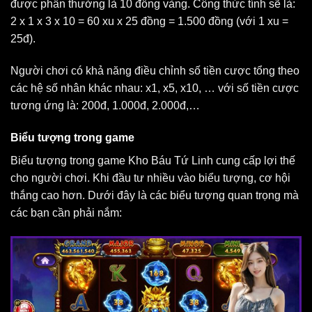
được phần thưởng là 10 đồng vàng. Công thức tính sẽ là:
2 x 1 x 3 x 10 = 60 xu x 25 đồng = 1.500 đồng (với 1 xu =
25đ).
Người chơi có khả năng điều chỉnh số tiền cược tổng theo
các hệ số nhân khác nhau: x1, x5, x10, … với số tiền cược
tương ứng là: 200đ, 1.000đ, 2.000đ,…
Biểu tượng trong game
Biểu tượng trong game Kho Báu Tứ Linh cung cấp lợi thế
cho người chơi. Khi đầu tư nhiều vào biểu tượng, cơ hội
thắng cao hơn. Dưới đây là các biểu tượng quan trọng mà
các bạn cần phải nắm: